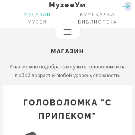
МузееУм
Перейти
к
МАГАЗИН
КУМЕКАЛКА
ОСНОВНАЯ
основному
МУЗЕЙ
БИБЛИОТЕКА
НАВИГАЦИЯ
содержанию
МАГАЗИН
У нас можно подобрать и купить головоломки на
любой возраст и любой уровень сложности.
ГОЛОВОЛОМКА "С
ПРИПЕКОМ"