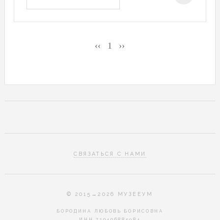
‹‹
1
››
СВЯЗАТЬСЯ С НАМИ
© 2015→2026 МУЗЕЕУМ
БОРОДИНА ЛЮБОВЬ БОРИСОВНА
ИНН 710406885984