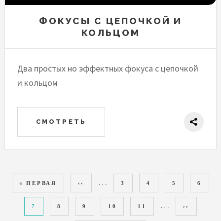
ФОКУСЫ С ЦЕПОЧКОЙ И
КОЛЬЦОМ
Два простых но эффектных фокуса с цепочкой
и кольцом
СМОТРЕТЬ
НУМЕРАЦИЯ
…
ПЕРВАЯ СТРАНИЦА
« ПЕРВАЯ
ПРЕДЫДУЩАЯ СТРАНИЦА
‹‹
PAGE
3
PAGE
4
PAGE
5
PAGE
6
СТРАНИЦ
…
ТЕКУЩАЯ СТРАНИЦА
7
PAGE
8
PAGE
9
PAGE
10
PAGE
11
СЛЕДУЮЩ
››