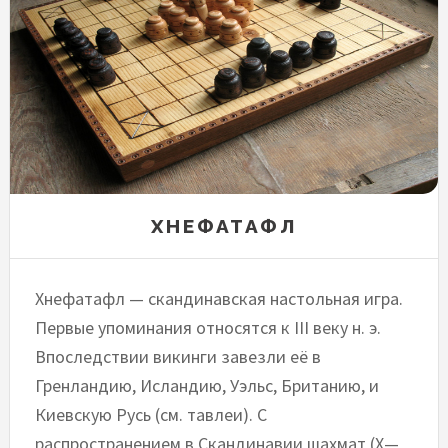
ХНЕФАТАФЛ
Хнефатафл — скандинавская настольная игра.
Первые упоминания относятся к III веку н. э.
Впоследствии викинги завезли её в
Гренландию, Исландию, Уэльс, Британию, и
Киевскую Русь (см. тавлеи). С
распространением в Скандинавии шахмат (X—