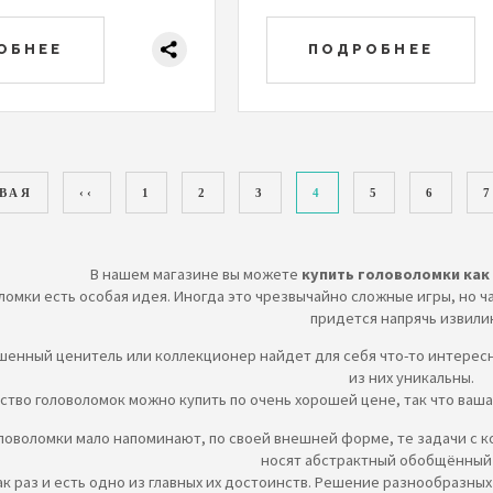
ОБНЕЕ
ПОДРОБНЕЕ
АЯ СТРАНИЦА
РВАЯ
ПРЕДЫДУЩАЯ СТРАНИЦА
‹‹
PAGE
1
PAGE
2
PAGE
3
ТЕКУЩАЯ СТРАНИЦ
4
PAGE
5
PAGE
6
7
В нашем магазине вы можете
купить головоломки как 
ломки есть особая идея. Иногда это чрезвычайно сложные игры, но ч
придется напрячь извили
шенный ценитель или коллекционер найдет для себя что-то интерес
из них уникальны.
тво головоломок можно купить по очень хорошей цене, так что ваша
ловоломки мало напоминают, по своей внешней форме, те задачи с к
носят абстрактный обобщённый 
как раз и есть одно из главных их достоинств. Решение разнообразн