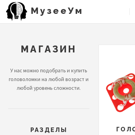
Перейти
МузееУм
ОС
к
НА
основному
содержанию
МАГАЗИН
У нас можно подобрать и купить
головоломки на любой возраст и
любой уровень сложности.
ГОЛ
РАЗДЕЛЫ