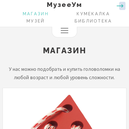
МузееУм
Перейти
к
МАГАЗИН
КУМЕКАЛКА
ОСНОВНАЯ
основному
МУЗЕЙ
БИБЛИОТЕКА
НАВИГАЦИЯ
содержанию
МАГАЗИН
У нас можно подобрать и купить головоломки на
любой возраст и любой уровень сложности.