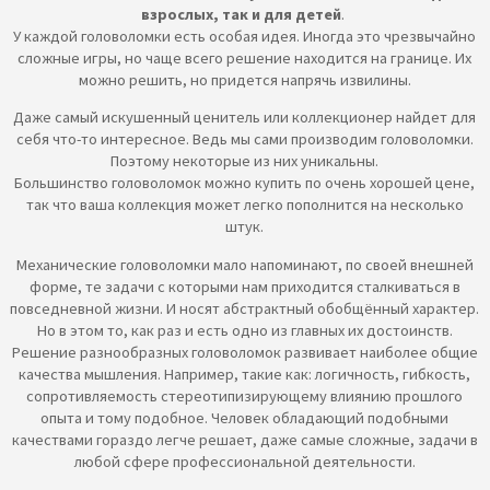
взрослых, так и для детей
.
У каждой головоломки есть особая идея. Иногда это чрезвычайно
сложные игры, но чаще всего решение находится на границе. Их
можно решить, но придется напрячь извилины.
Даже самый искушенный ценитель или коллекционер найдет для
себя что-то интересное. Ведь мы сами производим головоломки.
Поэтому некоторые из них уникальны.
Большинство головоломок можно купить по очень хорошей цене,
так что ваша коллекция может легко пополнится на несколько
штук.
Механические головоломки мало напоминают, по своей внешней
форме, те задачи с которыми нам приходится сталкиваться в
повседневной жизни. И носят абстрактный обобщённый характер.
Но в этом то, как раз и есть одно из главных их достоинств.
Решение разнообразных головоломок развивает наиболее общие
качества мышления. Например, такие как: логичность, гибкость,
сопротивляемость стереотипизирующему влиянию прошлого
опыта и тому подобное. Человек обладающий подобными
качествами гораздо легче решает, даже самые сложные, задачи в
любой сфере профессиональной деятельности.