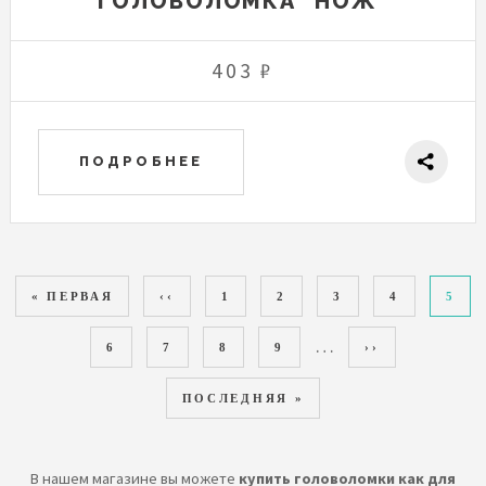
ГОЛОВОЛОМКА "НОЖ"
403 ₽
ПОДРОБНЕЕ
НУМЕРАЦИЯ
ПЕРВАЯ СТРАНИЦА
« ПЕРВАЯ
ПРЕДЫДУЩАЯ СТРАНИЦА
‹‹
PAGE
1
PAGE
2
PAGE
3
PAGE
4
ТЕК
5
СТРАНИЦ
…
PAGE
6
PAGE
7
PAGE
8
PAGE
9
СЛЕДУЮЩАЯ 
››
ПОСЛЕДНЯЯ СТРАНИЦА
ПОСЛЕДНЯЯ »
В нашем магазине вы можете
купить головоломки как для