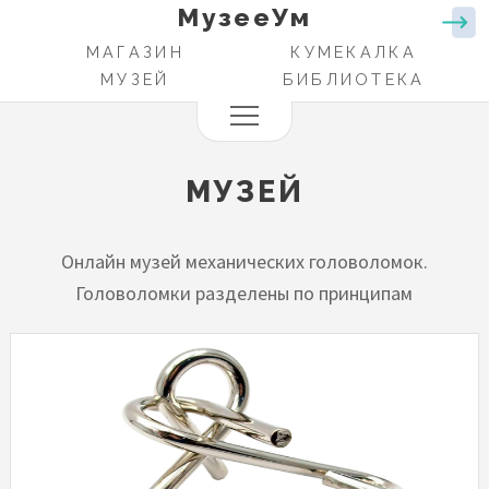
МузееУм
Перейти
к
МАГАЗИН
КУМЕКАЛКА
ОСНОВНАЯ
основному
МУЗЕЙ
БИБЛИОТЕКА
НАВИГАЦИЯ
содержанию
МУЗЕЙ
Онлайн музей механических головоломок.
Головоломки разделены по принципам