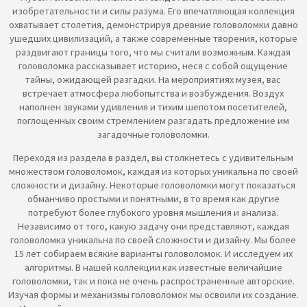
изобретательности и силы разума. Его впечатляющая коллекция
охватывает столетия, демонстрируя древние головоломки давно
ушедших цивилизаций, а также современные творения, которые
раздвигают границы того, что мы считали возможным. Каждая
головоломка рассказывает историю, неся с собой ощущение
тайны, ожидающей разгадки. На мероприятиях музея, вас
встречает атмосфера любопытства и возбуждения. Воздух
наполнен звуками удивления и тихим шепотом посетителей,
поглощенных своим стремлением разгадать предложение им
загадочные головоломки.
Переходя из раздела в раздел, вы столкнетесь с удивительным
множеством головоломок, каждая из которых уникальна по своей
сложности и дизайну. Некоторые головоломки могут показаться
обманчиво простыми и понятными, в то время как другие
потребуют более глубокого уровня мышления и анализа.
Независимо от того, какую задачу они представляют, каждая
головоломка уникальна по своей сложности и дизайну. Мы более
15 лет собираем всякие варианты головоломок. И исследуем их
алгоритмы. В нашей коллекции как известные величайшие
головоломки, так и пока не очень распространенные авторские.
Изучая формы и механизмы головоломок мы освоили их создание.