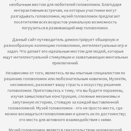
необычным местом для любителей головоломок. Благодаря
интерактивным встречам, на которых участники могут
разгадывать головоломки, музей головоломок предлагает
посетителям всех возрастов уникальную возможность
погрузиться в развивающий мир головоломок.
Данный сайт-путеводитель демонстрирует обширную и
разнообразную коллекцию головоломок, интеллектуальных игр и
задач. Что делает его идеальным местом для людей, которые
ищут интеллектуальной стимуляции и захватывающих ментальных
приключений.
Независимо от того, являетесь ли вы опытным специалистом по
решению головоломок или любознательным новичком, МузееУм,
несомненно, разожжет вашу страсть к искусству решения
головоломок. Приготовьтесь к тому, что вы будете поражены,
изучая замысловатые конструкции, сложные механизмы и
запутанную историю, стоящую за каждой выставленной
головоломкой. Музей головоломок - это не просто место, где
можно восхищаться головоломками и ценить их по достоинству;
это место для активного взаимодействия с ними.
Музей головоломок является свидетельством человеческой