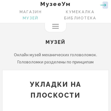
МузееУм
Перейти
к
МАГАЗИН
КУМЕКАЛКА
ОСНОВНАЯ
основному
МУЗЕЙ
БИБЛИОТЕКА
НАВИГАЦИЯ
содержанию
МУЗЕЙ
Онлайн музей механических головоломок.
Головоломки разделены по принципам
УКЛАДКИ НА
ПЛОСКОСТИ