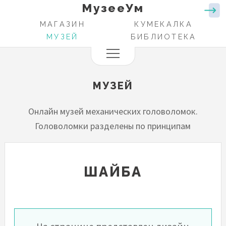
МузееУм
Перейти
к
МАГАЗИН
КУМЕКАЛКА
ОСНОВНАЯ
основному
МУЗЕЙ
БИБЛИОТЕКА
НАВИГАЦИЯ
содержанию
МУЗЕЙ
Онлайн музей механических головоломок.
Головоломки разделены по принципам
ШАЙБА