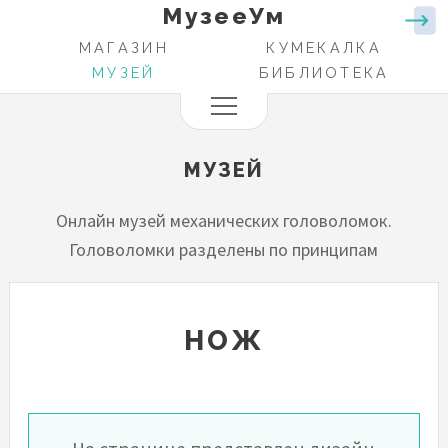
МузееУм
Перейти
к
МАГАЗИН
КУМЕКАЛКА
ОСНОВНАЯ
основному
МУЗЕЙ
БИБЛИОТЕКА
НАВИГАЦИЯ
содержанию
МУЗЕЙ
Онлайн музей механических головоломок.
Головоломки разделены по принципам
НОЖ