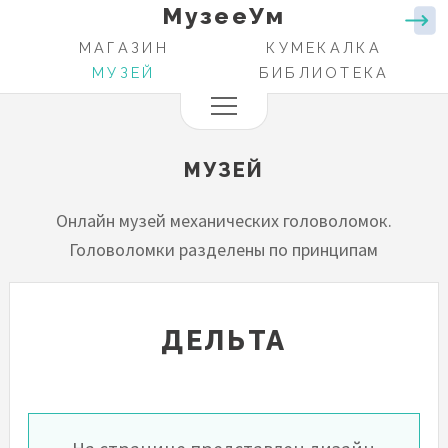
МузееУм
Перейти
к
МАГАЗИН
КУМЕКАЛКА
ОСНОВНАЯ
основному
МУЗЕЙ
БИБЛИОТЕКА
НАВИГАЦИЯ
содержанию
МУЗЕЙ
Онлайн музей механических головоломок.
Головоломки разделены по принципам
ДЕЛЬТА